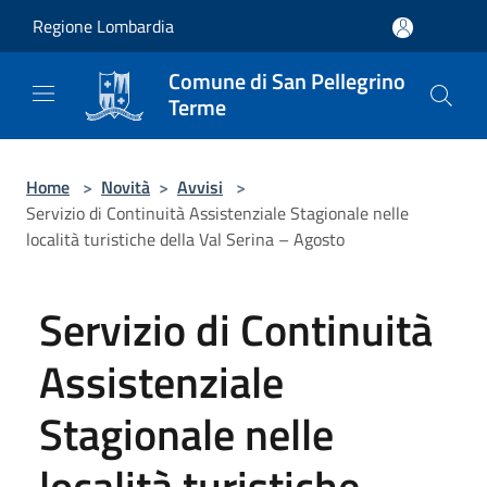
Salta al contenuto principale
Regione Lombardia
Comune di San Pellegrino
Terme
Home
>
Novità
>
Avvisi
>
Servizio di Continuità Assistenziale Stagionale nelle
località turistiche della Val Serina – Agosto
Servizio di Continuità
Assistenziale
Stagionale nelle
località turistiche