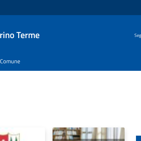
rino Terme
Seg
il Comune