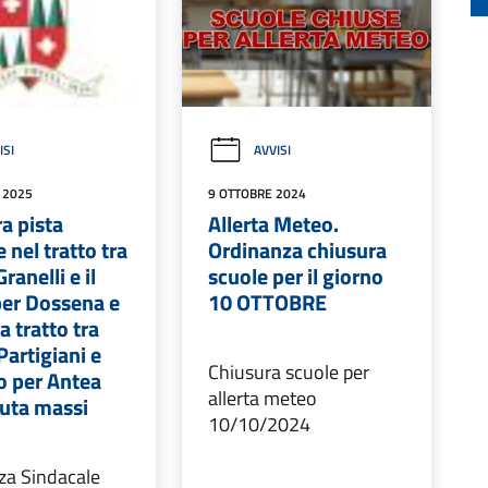
ISI
AVVISI
 2025
9 OTTOBRE 2024
a pista
Allerta Meteo.
e nel tratto tra
Ordinanza chiusura
ranelli e il
scuole per il giorno
per Dossena e
10 OTTOBRE
a tratto tra
Partigiani e
Chiusura scuole per
o per Antea
allerta meteo
duta massi
10/10/2024
za Sindacale