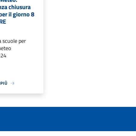
nza chiusura
per il giorno 8
RE
 scuole per
meteo
024
 PIÙ