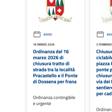
AVVISI
AVV
16 MARZO 2026
3 FEBBRAIO
Ordinanza del 16
Chiusur
marzo 2026 di
ciclabil
chiusura tratto di
piazza G
strada tra la località
ponte 
Pracastello e il Ponte
chiusur
di Dossena per frana
via dei 
sentier
per ca
Ordinanza contingibile
e urgente
Ordinan