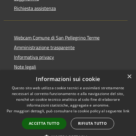
Richiesta assistenza
Webcam Comune di San Pellegrino Terme
Amministrazione trasparente
Informativa privacy
Note legali
×
Dichiarazione di accessibilità
Informazioni sui cookie
Questo sito web utilizza cookie tecnici e assimilati strettamente
necessari al corretto funzionamento e alla navigazione del sito,
nonché un cookie tecnico analitico al solo fine di elaborare
informazioni statistiche, aggregate e anonime.
RSS
Copyright © 2026 • Comune di
Per maggiori dettagli, può consultare la cookie policy al seguente
link
Accessibilità
San Pellegrino Terme •
Privacy
Municipium
Powered by
•
ACCETTA TUTTO
RIFIUTA TUTTO
Cookie
Accesso redazione