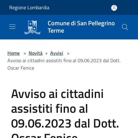
Salta al contenuto principale
Regione Lombardia
Comune di San Pellegrino
Terme
Home
>
Novità
>
Avvisi
>
Avviso ai cittadini assistiti fino al 09.06.2023 dal Dott.
Oscar Fenice
Avviso ai cittadini
assistiti fino al
09.06.2023 dal Dott.
Oscar Fenice