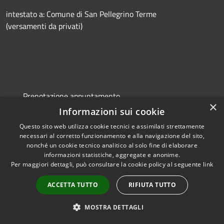
intestato a: Comune di San Pellegrino Terme
(versamenti da privati)
Prenotazione appuntamento
×
Informazioni sui cookie
Segnalazione disservizio
Questo sito web utilizza cookie tecnici e assimilati strettamente
Leggi le FAQ
necessari al corretto funzionamento e alla navigazione del sito,
Richiesta assistenza
nonché un cookie tecnico analitico al solo fine di elaborare
informazioni statistiche, aggregate e anonime.
Per maggiori dettagli, può consultare la cookie policy al seguente
link
ACCETTA TUTTO
RIFIUTA TUTTO
Webcam Comune di San Pellegrino Terme
Amministrazione trasparente
MOSTRA DETTAGLI