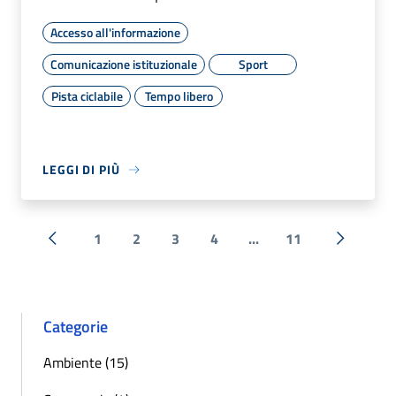
Accesso all'informazione
Comunicazione istituzionale
Sport
Pista ciclabile
Tempo libero
LEGGI DI PIÙ
1
2
3
4
...
11
« Precedente
Successi
Categorie
Ambiente (15)